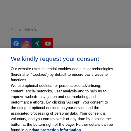
slide
Social Media
Facebook
Instagram
Xing
YouTube
We kindly request your consent
Our website uses essential cookies and similar technologies
Thieme
(hereinafter "Cookies”) by default to ensure basic website
functions.
Thieme Webshop
We use optional cookies for personalized advertising,
Thieme Corporate
content, social networks, user analysis and to help us to
improve website navigation and our marketing and
performance efforts. By clicking “Accept”, you consent to
the using of optional cookies on your device and the
associated processing of personal data. Your consent is
voluntary, and you can revoke it at any time by clicking the
Thieme Physiotherapie
button at the bottom right of the page. Further details can be
found in our
data protection information
.