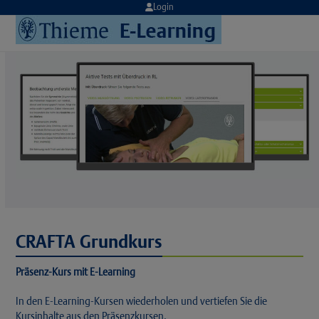
Skip
Login
to
Open
Close
content
mobile
mobile
menu
menu
CRAFTA Grundkurs
Präsenz-Kurs mit E-Learning
In den E-Learning-Kursen wiederholen und vertiefen Sie die
Kursinhalte aus den Präsenzkursen.