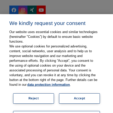
Facebook
Instagram
Xing
YouTube
We kindly request your consent
Our website uses essential cookies and similar technologies
Thieme
(hereinafter "Cookies”) by default to ensure basic website
functions.
Thieme Webshop
We use optional cookies for personalized advertising,
Thieme Corporate
content, social networks, user analysis and to help us to
improve website navigation and our marketing and
performance efforts. By clicking “Accept”, you consent to
the using of optional cookies on your device and the
associated processing of personal data. Your consent is
voluntary, and you can revoke it at any time by clicking the
Thieme Physiotherapie
button at the bottom right of the page. Further details can be
found in our
data protection information
.
Thieme Webshop
physioLink
Reject
Accept