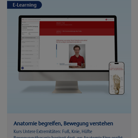
left
and
right
arrow
keys
to
access
the
carousel
navigation
buttons
Anatomie begreifen, Bewegung verstehen
Kurs Untere Extremitäten: Fuß, Knie, Hüfte
Bewegungstherapie beginnt dort, wo Anatomie Sinn ergibt.