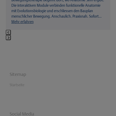
Die interaktiven Module verbinden funktionelle Anatomie
mit Evolutionsbiologie und erschliessen den Bauplan
menschlicher Bewegung. Anschaulich. Praxisnah. Sofort…
Mehr erfahren
Press
escape
to
go
to
the
Sitemap
first
slide
Startseite
Social Media