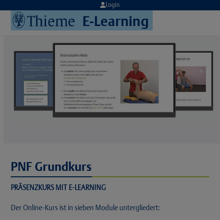
Skip
Login
to
Open
Close
content
mobile
mobile
menu
menu
PNF Grundkurs
PRÄSENZKURS MIT E-LEARNING
Der Online-Kurs ist in sieben Module untergliedert: