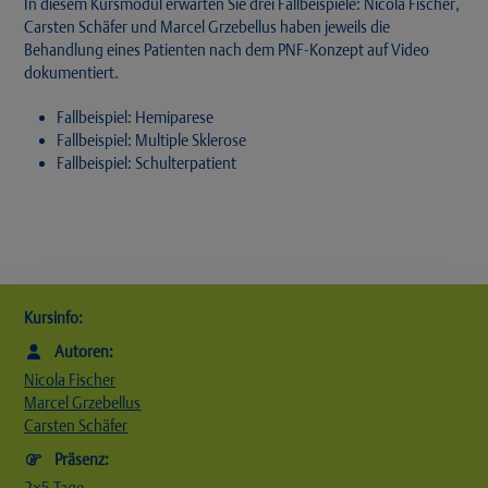
In diesem Kursmodul erwarten Sie drei Fallbeispiele: Nicola Fischer,
Carsten Schäfer und Marcel Grzebellus haben jeweils die
Behandlung eines Patienten nach dem PNF-Konzept auf Video
dokumentiert.
Fallbeispiel: Hemiparese
Fallbeispiel: Multiple Sklerose
Fallbeispiel: Schulterpatient
Kursinfo:
Autoren:
Nicola Fischer
Marcel Grzebellus
Carsten Schäfer
Präsenz:
2×5 Tage