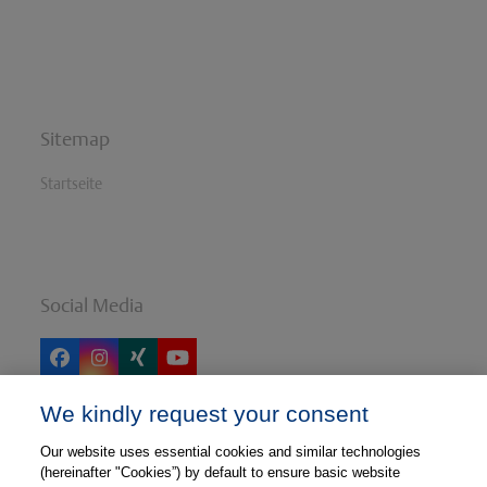
Press
escape
to
go
to
the
Sitemap
first
slide
Startseite
Social Media
Facebook
Instagram
Xing
YouTube
We kindly request your consent
Our website uses essential cookies and similar technologies
Thieme
(hereinafter "Cookies”) by default to ensure basic website