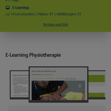
E-Learning:
ca. 14 Lernstunden | Videos: 97 | Abbildungen: 91
Termine und Info
E-Learning Physiotherapie
Use
the
left
and
right
arrow
keys
to
access